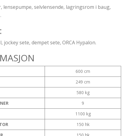
er, lensepumpe, selvlensende, lagringsrom i baug,
.
:
tol, jockey sete, dempet sete, ORCA Hypalon.
RMASJON
600 cm
249 cm
580 kg
ONER
9
T
1100 kg
TOR
150 hk
OR
150 hk