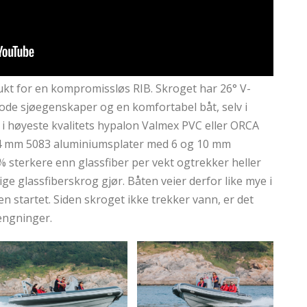
ukt for en kompromissløs RIB. Skroget har 26° V-
ode sjøegenskaper og en komfortabel båt, selv i
 i høyeste kvalitets hypalon Valmex PVC eller ORCA
 4 mm 5083 aluminiumsplater med 6 og 10 mm
% sterkere enn glassfiber per vekt ogtrekker heller
lige glassfiberskrog gjør. Båten veier derfor like mye i
n startet. Siden skroget ikke trekker vann, er det
rengninger.