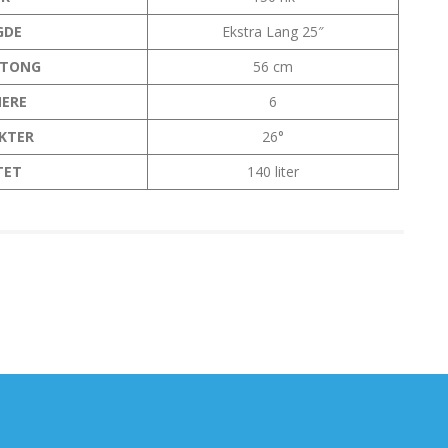
GDE
Ekstra Lang 25″
GTONG
56 cm
ERE
6
KTER
26°
TET
140 liter