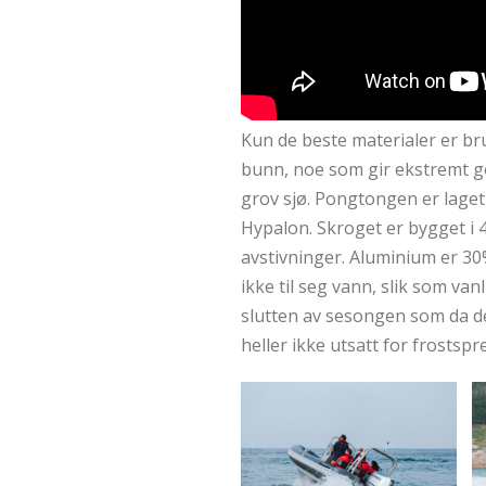
Kun de beste materialer er br
bunn, noe som gir ekstremt g
grov sjø. Pongtongen er laget
Hypalon. Skroget er bygget i
avstivninger. Aluminium er 30
ikke til seg vann, slik som van
slutten av sesongen som da de
heller ikke utsatt for frostsp