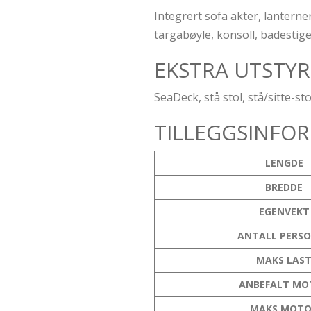
Integrert sofa akter, lantern
targabøyle, konsoll, badestige
EKSTRA UTSTYR
SeaDeck, stå stol, stå/sitte-s
TILLEGGSINFO
LENGDE
BREDDE
EGENVEKT
ANTALL PERS
MAKS LAS
ANBEFALT MO
MAKS MOT