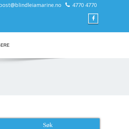
post@blindleiamarine.no
4770 4770
GERE
Søk