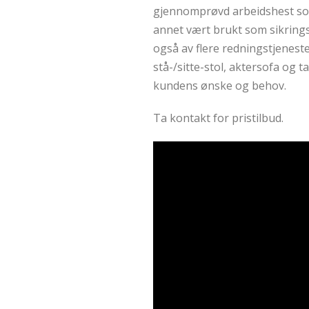
gjennomprøvd arbeidshest som 
annet vært brukt som sikrings
også av flere redningstjenest
stå-/sitte-stol, aktersofa og 
kundens ønske og behov.
Ta kontakt for pristilbud.