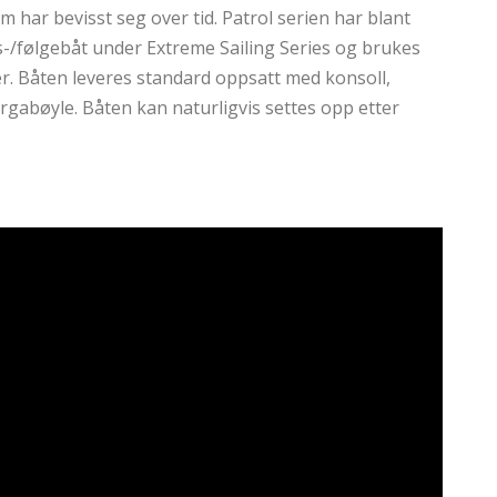
har bevisst seg over tid. Patrol serien har blant
-/følgebåt under Extreme Sailing Series og brukes
er. Båten leveres standard oppsatt med konsoll,
targabøyle. Båten kan naturligvis settes opp etter