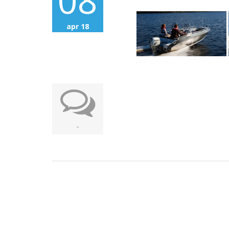
08
apr 18
-