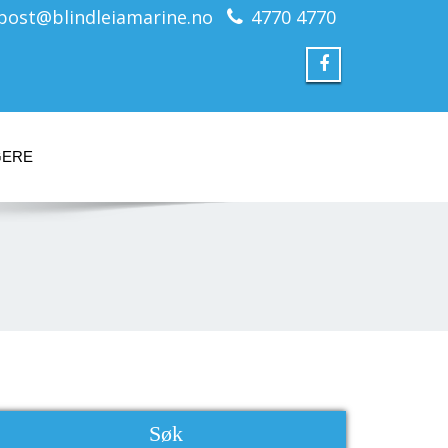
post@blindleiamarine.no
4770 4770
GERE
Søk